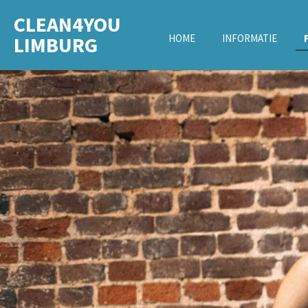
Ga
CLEAN4YOU
direct
LIMBURG
HOME
INFORMATIE
naar
de
hoofdinhoud